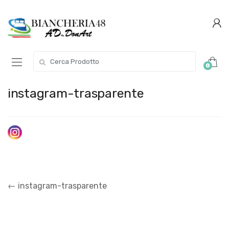
Conferma
Salta
navigazione
questo
step
Cerca per:
0
instagram-trasparente
Navigazione
←
instagram-trasparente
articoli