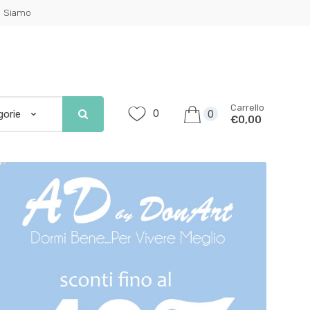
i Siamo
Carrello
0
0
€0,00