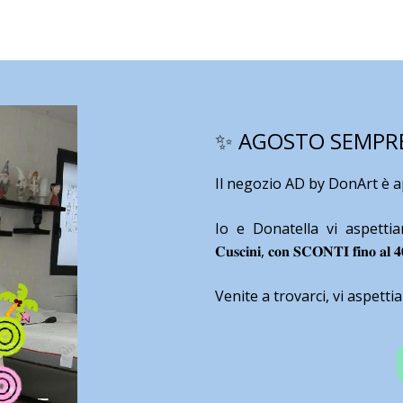
✨ AGOSTO SEMPRE 
Il negozio AD by DonArt è 
Io e Donatella vi aspettiamo co
𝐂𝐮𝐬𝐜𝐢𝐧𝐢, 𝐜𝐨𝐧 𝐒𝐂𝐎𝐍𝐓𝐈 𝐟𝐢𝐧𝐨 𝐚𝐥 
Venite a trovarci, vi aspetti