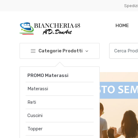
Conferma
Salta
Spedizi
navigazione
questo
step
HOME
Cerca per:
Categorie Prodotti
PROMO Materassi
Materassi
Reti
Cuscini
Topper