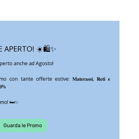
APERTO! ☀️🛍️✨
aperto anche ad Agosto!
n tante offerte estive: 𝐌𝐚𝐭𝐞𝐫𝐚𝐬𝐬𝐢, 𝐑𝐞𝐭𝐢 𝐞
𝟒𝟎%
amo! 🛏️✨
Guarda le Promo