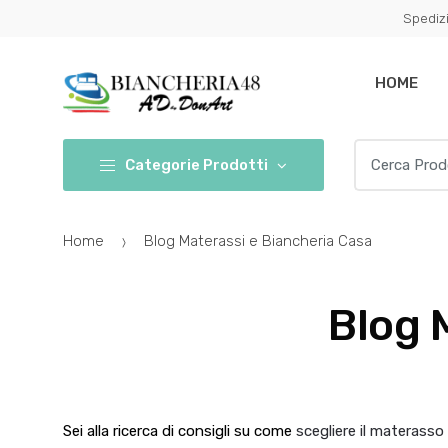
Conferma
Salta
Spedizi
navigazione
questo
step
HOME
Cerca per:
Categorie Prodotti
Home
Blog Materassi e Biancheria Casa
Blog 
Sei alla ricerca di consigli su come
scegliere il materass