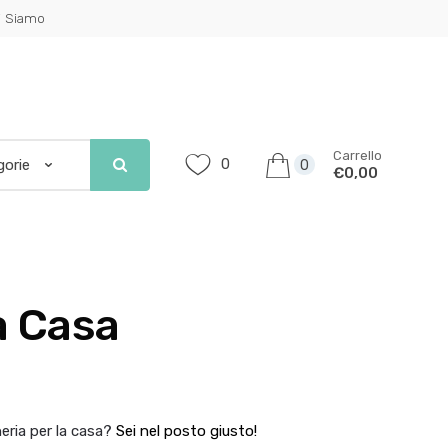
i Siamo
Carrello
0
0
€0,00
a Casa
eria per la casa?
Sei nel posto giusto!