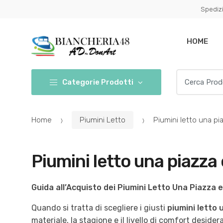
Conferma
Salta
Spedizi
navigazione
questo
step
HOME
Cerca per:
Categorie Prodotti
Home
Piumini Letto
Piumini letto una pi
Piumini letto una piazza
Guida all’Acquisto dei Piumini Letto Una Piazza 
Quando si tratta di scegliere i giusti
piumini letto
materiale, la stagione e il livello di comfort deside