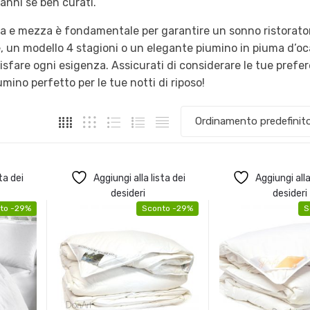
 anni se ben curati.
azza e mezza è fondamentale per garantire un sonno ristorato
, un modello 4 stagioni o un elegante piumino in piuma d’oca
isfare ogni esigenza. Assicurati di considerare le tue prefe
umino perfetto per le tue notti di riposo!
ta dei
Aggiungi alla lista dei
Aggiungi alla
desideri
desideri
to -29%
Sconto -29%
S