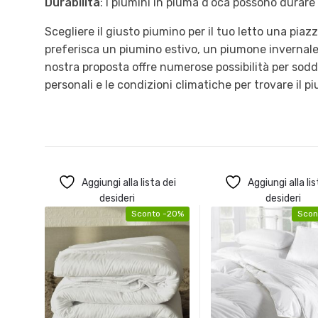
Durabilità
: I piumini in piuma d’oca possono durare
Scegliere il giusto piumino per il tuo letto una pi
preferisca un piumino estivo, un piumone invernale
nostra proposta offre numerose possibilità per sodd
personali e le condizioni climatiche per trovare il pi
Aggiungi alla lista dei
Aggiungi alla lis
desideri
desideri
Sconto -20%
Scon