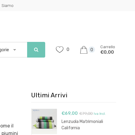
i Siamo
Carrello
0
0
€0,00
Ultimi Arrivi
€
69,00
€
79,00
Iva Incl.
Lenzuola Matrimoniali
come il
California
i piumini