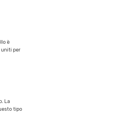
llo è
uniti per
o. La
uesto tipo