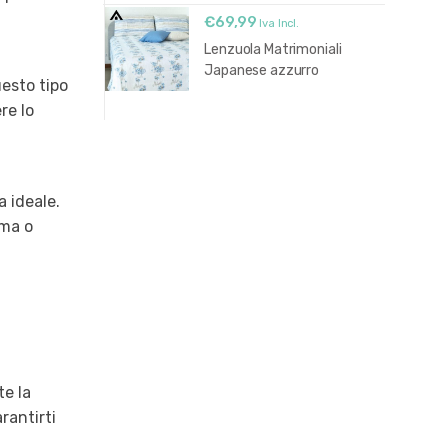
€
69,99
Iva Incl.
Lenzuola Matrimoniali
Japanese azzurro
esto tipo
re lo
a ideale.
uma o
te la
rantirti