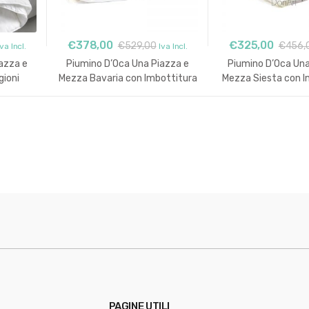
€
378,00
€
325,00
€
529,00
€
456,
Iva Incl.
Iva Incl.
azza e
Piumino D’Oca Una Piazza e
Piumino D’Oca Una
ioni
Mezza Bavaria con Imbottitura
Mezza Siesta con I
Invernale
Invernal
PAGINE UTILI