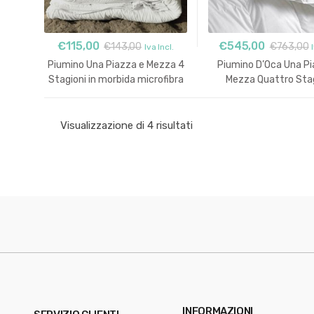
€
115,00
€
545,00
€
143,00
€
763,00
Iva Incl.
Piumino Una Piazza e Mezza 4
Piumino D’Oca Una Pi
Stagioni in morbida microfibra
Mezza Quattro Stag
anallergica Duo
DuettoSiesta
Visualizzazione di 4 risultati
INFORMAZIONI