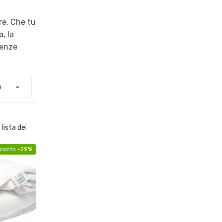
re. Che tu
, la
renze
 lista dei
conto -29%