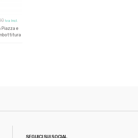
00
Iva Incl.
 Piazza e
mbottitura
e
SEGUICI SUI SOCIAL