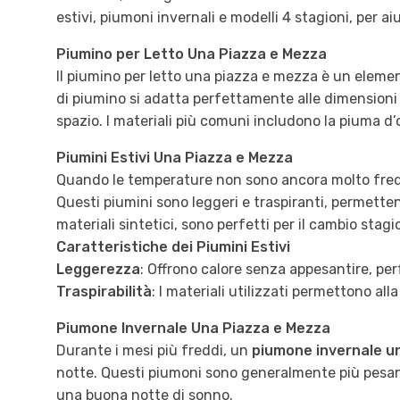
estivi, piumoni invernali e modelli 4 stagioni, per ai
Piumino per Letto Una Piazza e Mezza
Il piumino per letto una piazza e mezza è un elem
di piumino si adatta perfettamente alle dimensioni
spazio. I materiali più comuni includono la piuma d’o
Piumini Estivi Una Piazza e Mezza
Quando le temperature non sono ancora molto fred
Questi piumini sono leggeri e traspiranti, permetten
materiali sintetici, sono perfetti per il cambio stagi
Caratteristiche dei Piumini Estivi
Leggerezza
: Offrono calore senza appesantire, perfe
Traspirabilità
: I materiali utilizzati permettono al
Piumone Invernale Una Piazza e Mezza
Durante i mesi più freddi, un
piumone invernale u
notte. Questi piumoni sono generalmente più pesanti 
una buona notte di sonno.