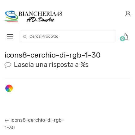
Conferma
Salta
navigazione
questo
step
Cerca per:
0
icons8-cerchio-di-rgb-1-30
Lascia una risposta a %s
Navigazione
←
icons8-cerchio-di-rgb-
articoli
1-30