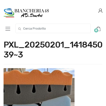
Conferma
Salta
navigazione
questo
step
Cerca per:
0
PXL_20250201_1418450
39~3