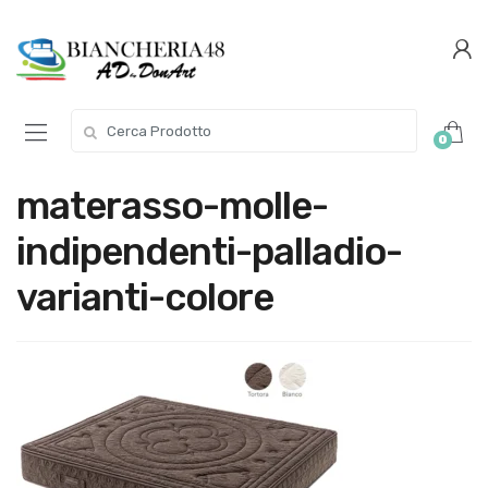
Conferma
Salta
navigazione
questo
step
Cerca per:
0
materasso-molle-
indipendenti-palladio-
varianti-colore