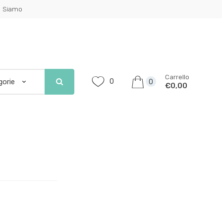
i Siamo
Carrello
0
0
€0,00