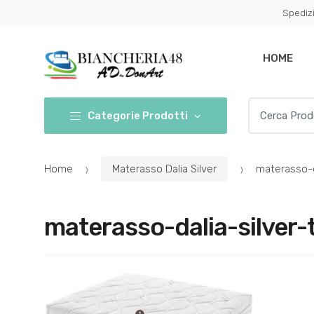
Conferma
Salta
Spedizi
navigazione
questo
step
HOME
Cerca per:
Categorie Prodotti
Home
Materasso Dalia Silver
materasso-d
materasso-dalia-silver-