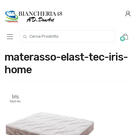
Conferma
Salta
navigazione
questo
step
Cerca per:
0
materasso-elast-tec-iris-
home