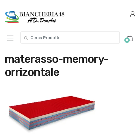
Conferma
Salta
navigazione
questo
step
Cerca per:
0
materasso-memory-
orrizontale