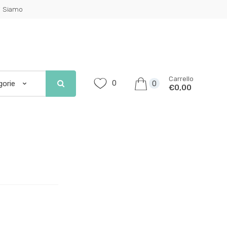
i Siamo
Carrello
0
0
€0,00