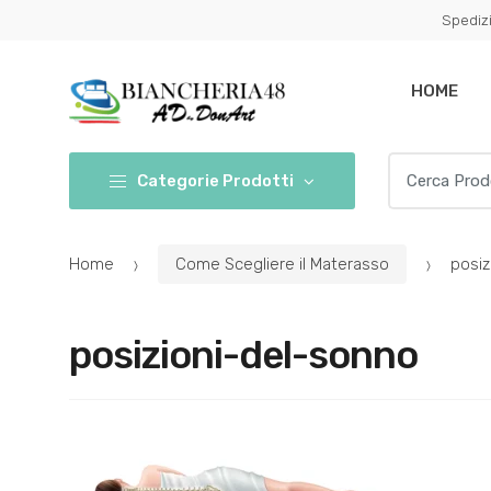
Conferma
Salta
Spedizi
navigazione
questo
step
HOME
Cerca per:
Categorie Prodotti
Home
Come Scegliere il Materasso
posiz
posizioni-del-sonno