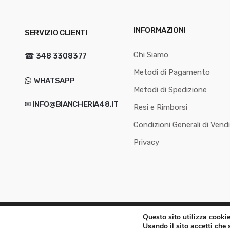
INFORMAZIONI
SERVIZIO CLIENTI
Chi Siamo
☎
348 3308377
Metodi di Pagamento
WHATSAPP
Metodi di Spedizione
✉ INFO@BIANCHERIA48.IT
Resi e Rimborsi
Condizioni Generali di Vend
Privacy
Questo sito utilizza cooki
© Biancheria48.it di DonArt di Arturo Melchiori P.Iva 024657002
Usando il sito accetti che 