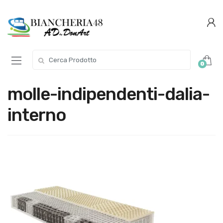
Conferma
Salta
navigazione
questo
step
Cerca per:
0
molle-indipendenti-dalia-
interno