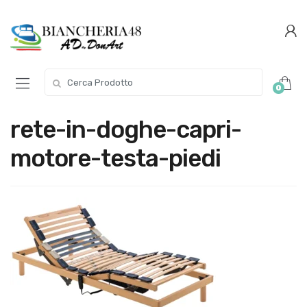
Conferma
Salta
navigazione
questo
step
Cerca per:
0
rete-in-doghe-capri-
motore-testa-piedi