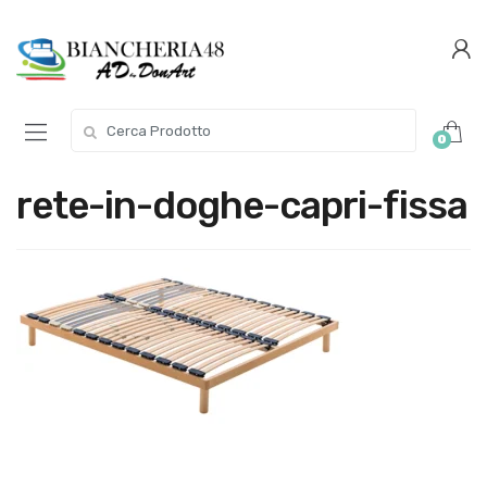
Conferma
Salta
navigazione
questo
step
Cerca per:
0
rete-in-doghe-capri-fissa